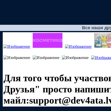
Все наши дру
Для того чтобы участв
Друзья" просто напишит
майл:
support@dev4ata.l