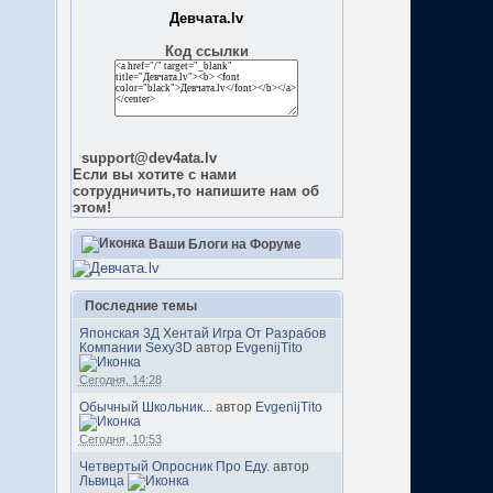
Девчата.lv
Код ссылки
support@dev4ata.lv
Если вы хотите с нами
сотрудничить,то напишите нам об
этом!
Ваши Блоги на Форуме
Последние темы
Японская 3Д Хентай Игра От Разрабов
Компании Sexy3D
автор
EvgenijTito
Сегодня, 14:28
Обычный Школьник...
автор
EvgenijTito
Сегодня, 10:53
Четвертый Опросник Про Еду.
автор
Львица