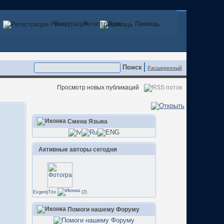
Регистрация
Вход
Регистрация
Помощь
Помощь
Расширенный
Просмотр новых публикаций
Смена Языка
Активные авторы сегодня
EvgenijTito
(2)
Помоги нашему Форуму