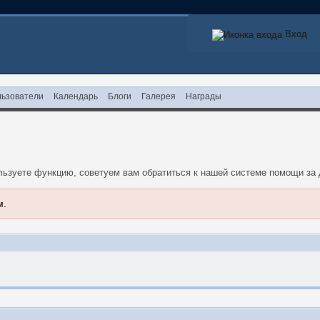
Вход
Вход
ьзователи
Календарь
Блоги
Галерея
Награды
ользуете функцию, советуем вам обратиться к нашей системе помощи з
м.