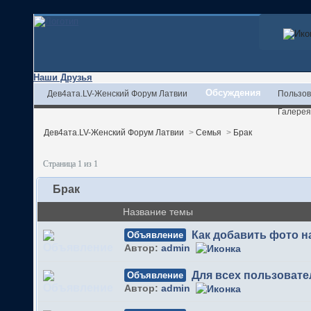
Наши Друзья
Обсуждения
Дев4ата.LV-Женский Форум Латвии
Пользов
Галерея
Дев4ата.LV-Женский Форум Латвии
>
Семья
>
Брак
Страница 1 из 1
Брак
Название темы
Как добавить фото 
Объявление
Автор:
admin
Для всех пользовате
Объявление
Автор:
admin