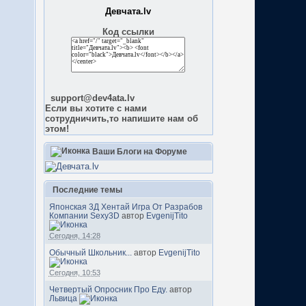
Девчата.lv
Код ссылки
support@dev4ata.lv
Если вы хотите с нами
сотрудничить,то напишите нам об
этом!
Ваши Блоги на Форуме
Последние темы
Японская 3Д Хентай Игра От Разрабов
Компании Sexy3D
автор
EvgenijTito
Сегодня, 14:28
Обычный Школьник...
автор
EvgenijTito
Сегодня, 10:53
Четвертый Опросник Про Еду.
автор
Львица