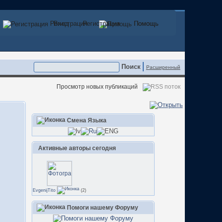
Регистрация
Вход
Регистрация
Помощь
Помощь
Расширенный
Просмотр новых публикаций
Смена Языка
Активные авторы сегодня
EvgenijTito
(2)
Помоги нашему Форуму