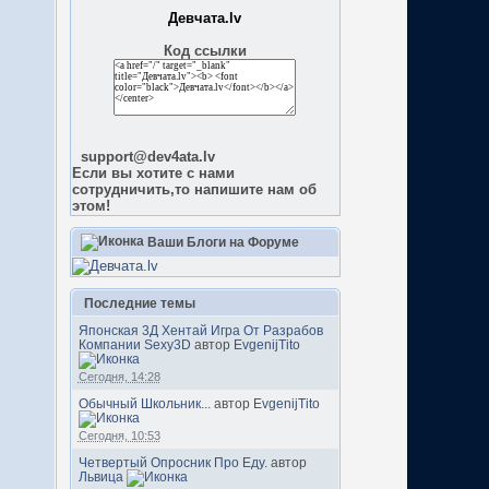
Девчата.lv
Код ссылки
support@dev4ata.lv
Если вы хотите с нами
сотрудничить,то напишите нам об
этом!
Ваши Блоги на Форуме
Последние темы
Японская 3Д Хентай Игра От Разрабов
Компании Sexy3D
автор
EvgenijTito
Сегодня, 14:28
Обычный Школьник...
автор
EvgenijTito
Сегодня, 10:53
Четвертый Опросник Про Еду.
автор
Львица