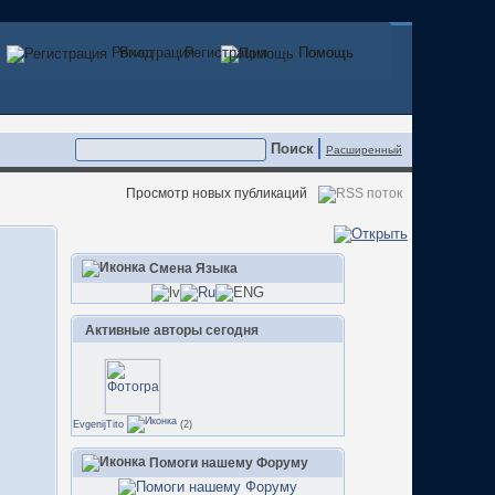
Регистрация
Вход
Регистрация
Помощь
Помощь
Расширенный
Просмотр новых публикаций
Смена Языка
Активные авторы сегодня
EvgenijTito
(2)
Помоги нашему Форуму