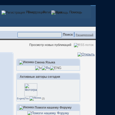
Регистрация
Вход
Регистрация
Помощь
Помощь
Расширенный
Просмотр новых публикаций
Смена Языка
Активные авторы сегодня
EvgenijTito
(2)
Помоги нашему Форуму