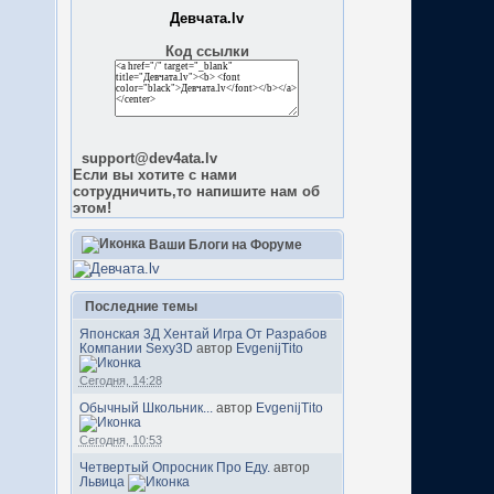
Девчата.lv
Код ссылки
support@dev4ata.lv
Если вы хотите с нами
сотрудничить,то напишите нам об
этом!
Ваши Блоги на Форуме
Последние темы
Японская 3Д Хентай Игра От Разрабов
Компании Sexy3D
автор
EvgenijTito
Сегодня, 14:28
Обычный Школьник...
автор
EvgenijTito
Сегодня, 10:53
Четвертый Опросник Про Еду.
автор
Львица