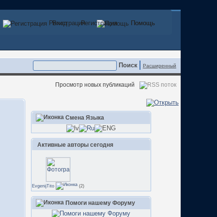
Регистрация
Вход
Регистрация
Помощь
Помощь
Расширенный
Просмотр новых публикаций
Смена Языка
Активные авторы сегодня
EvgenijTito
(2)
Помоги нашему Форуму