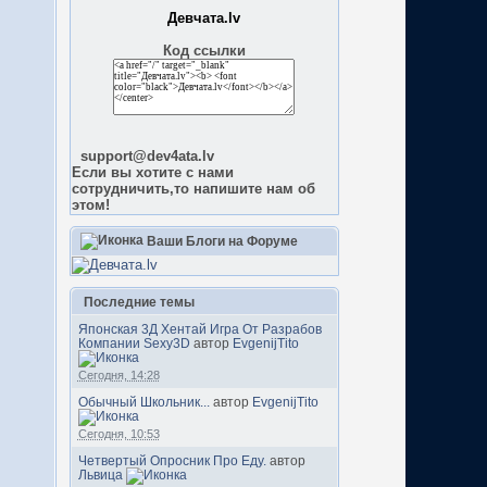
Девчата.lv
Код ссылки
support@dev4ata.lv
Если вы хотите с нами
сотрудничить,то напишите нам об
этом!
Ваши Блоги на Форуме
Последние темы
Японская 3Д Хентай Игра От Разрабов
Компании Sexy3D
автор
EvgenijTito
Сегодня, 14:28
Обычный Школьник...
автор
EvgenijTito
Сегодня, 10:53
Четвертый Опросник Про Еду.
автор
Львица