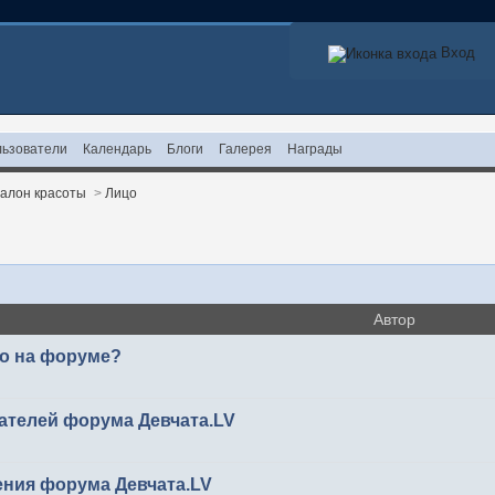
Вход
ьзователи
Календарь
Блоги
Галерея
Награды
алон красоты
>
Лицо
Автор
то на форуме?
ателей форума Девчата.LV
ения форума Девчата.LV