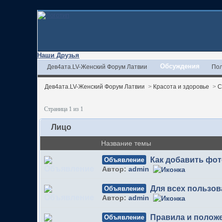
Наши Друзья
Обсуждения
Дев4ата.LV-Женский Форум Латвии
Пол
Дев4ата.LV-Женский Форум Латвии
>
Красота и здоровье
>
С
Страница 1 из 1
Лицо
Название темы
Как добавить фо
Объявление
Автор:
admin
Для всех пользов
Объявление
Автор:
admin
Правила и полож
Объявление