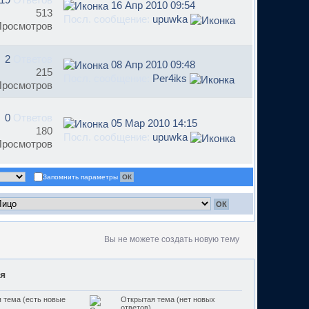
16 Апр 2010 09:54
513
Посл. сообщение:
upuwka
Просмотров
2
Ответов
08 Апр 2010 09:48
215
Посл. сообщение:
Per4iks
Просмотров
0
Ответов
05 Мар 2010 14:15
180
Посл. сообщение:
upuwka
Просмотров
Запомнить параметры
Вы не можете создать новую тему
я
 тема (есть новые
Открытая тема (нет новых
ответов)