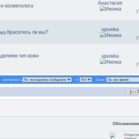
Анастасия
ги косметолога
upuwka
Краситесь ли вы?
деляем тип кожи
upuwka
сортировать
от
Сроки:
Обозначени
Открытая
ответы)