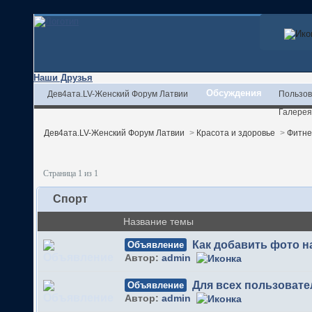
Наши Друзья
Обсуждения
Дев4ата.LV-Женский Форум Латвии
Пользов
Галерея
Дев4ата.LV-Женский Форум Латвии
>
Красота и здоровье
>
Фитне
Страница 1 из 1
Спорт
Название темы
Как добавить фото 
Объявление
Автор:
admin
Для всех пользовате
Объявление
Автор:
admin