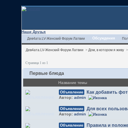
Наши Друзья
Обсуждения
Дев4ата.LV-Женский Форум Латвии
Пол
Дев4ата.LV-Женский Форум Латвии
>
Дом, в котором я живу
Страница 1 из 1
Первые блюда
Название темы
Как добавить фо
Объявление
Автор:
admin
Для всех пользов
Объявление
Автор:
admin
Правила и полож
Объявление