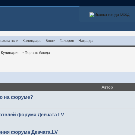
Вход
ьзователи
Календарь
Блоги
Галерея
Награды
>
Кулинария
>
Первые блюда
Автор
то на форуме?
ателей форума Девчата.LV
ения форума Девчата.LV