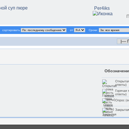
ной суп пюре
Per4iks
П
сортировать
от
Сроки:
Обозначени
Открытая
ответы)
Горячая 
ответы)
Опрос (е
Закрытая