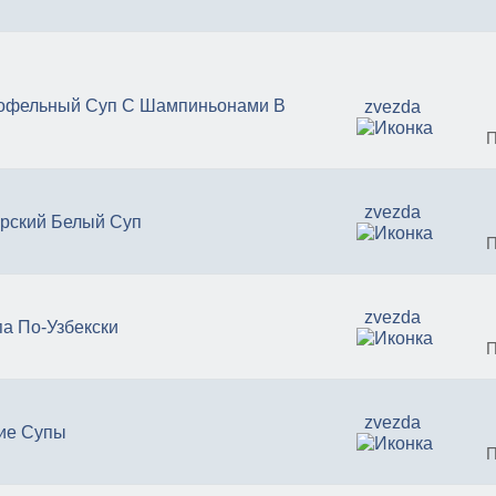
офельный Суп С Шампиньонами В
zvezda
П
zvezda
рский Белый Суп
П
zvezda
а По-Узбекски
П
zvezda
ие Супы
П