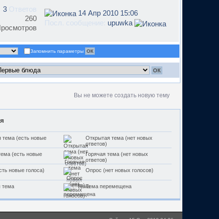
3
Ответов
14 Апр 2010 15:06
260
Посл. сообщение:
upuwka
росмотров
Запомнить параметры
Вы не можете создать новую тему
я
 тема (есть новые
Открытая тема (нет новых
ответов)
тема (есть новые
Горячая тема (нет новых
ответов)
сть новые голоса)
Опрос (нет новых голосов)
 тема
Тема перемещена