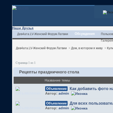
Наши Друзья
Обсуждения
Дев4ата.LV-Женский Форум Латвии
Пользов
Галерея
Дев4ата.LV-Женский Форум Латвии
>
Дом, в котором я живу
>
Кул
Страница 1 из 1
Рецепты праздничного стола
Название темы
Как добавить фото 
Объявление
Автор:
admin
Для всех пользовате
Объявление
Автор:
admin