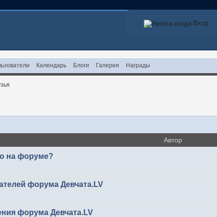
Вход
ьзователи
Календарь
Блоги
Галерея
Награды
зья
Автор
то на форуме?
ателей форума Девчата.LV
ения форума Девчата.LV