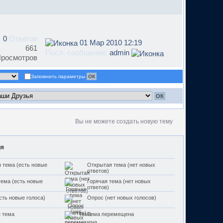
0
Ответов
01 Мар 2010 12:19
661
Посл. сообщение:
admin
росмотров
Запомнить параметры
Вы не можете создать новую тему
я
 тема (есть новые
Открытая тема (нет новых
ответов)
тема (есть новые
Горячая тема (нет новых
ответов)
сть новые голоса)
Опрос (нет новых голосов)
 тема
Тема перемещена