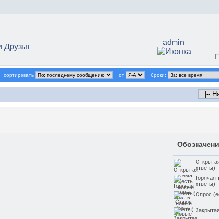
admin
 Друзья
П
сортировать
от
Сроки:
Обозначени
Открытая
ответы)
Горячая 
ответы)
Опрос (е
Закрытая