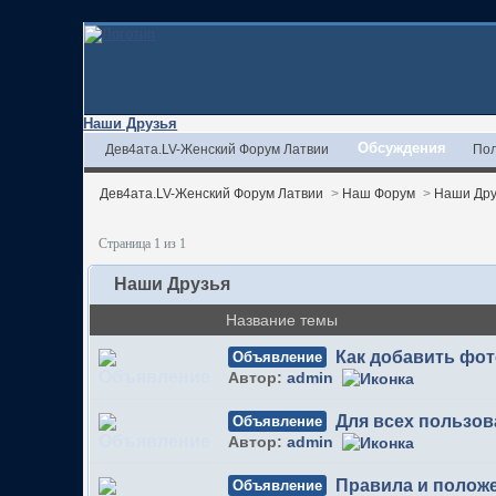
Наши Друзья
Обсуждения
Дев4ата.LV-Женский Форум Латвии
Пол
Дев4ата.LV-Женский Форум Латвии
>
Наш Форум
>
Наши Дру
Страница 1 из 1
Наши Друзья
Название темы
Как добавить фо
Объявление
Автор:
admin
Для всех пользов
Объявление
Автор:
admin
Правила и полож
Объявление