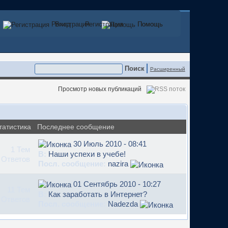
Регистрация
Вход
Регистрация
Помощь
Помощь
Расширенный
Просмотр новых публикаций
татистика
Последнее сообщение
30 Июль 2010 - 08:41
1 Тем
В:
Наши успехи в учебе!
 Ответов
Посл. сообщение:
nazira
01 Сентябрь 2010 - 10:27
11 Тем
В:
Как заработать в Интернет?
 Ответов
Посл. сообщение:
Nadezda