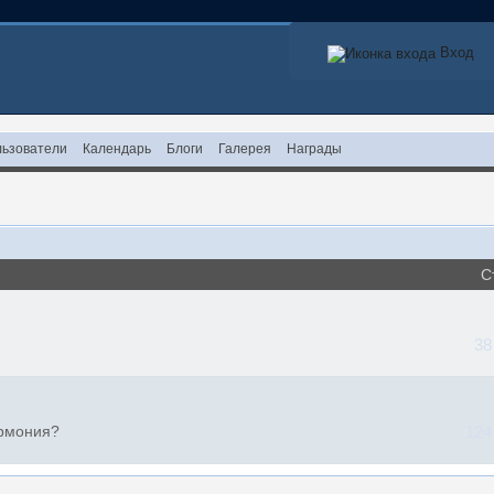
Вход
ьзователи
Календарь
Блоги
Галерея
Награды
С
38
армония?
124