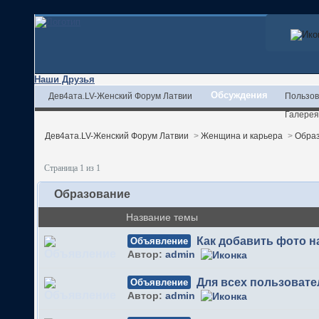
Наши Друзья
Обсуждения
Дев4ата.LV-Женский Форум Латвии
Пользов
Галерея
Дев4ата.LV-Женский Форум Латвии
>
Женщина и карьера
>
Обра
Страница 1 из 1
Образование
Название темы
Как добавить фото 
Объявление
Автор:
admin
Для всех пользовате
Объявление
Автор:
admin