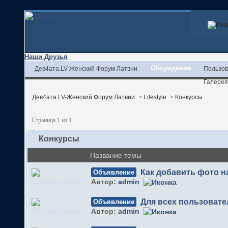
Наши Друзья
Обсуждения
Дев4ата.LV-Женский Форум Латвии
Пользов
Галерея
Дев4ата.LV-Женский Форум Латвии
>
Lifestyle
>
Конкурсы
Страница 1 из 1
Конкурсы
Название темы
Как добавить фото 
Объявление
Автор:
admin
Для всех пользовате
Объявление
Автор:
admin