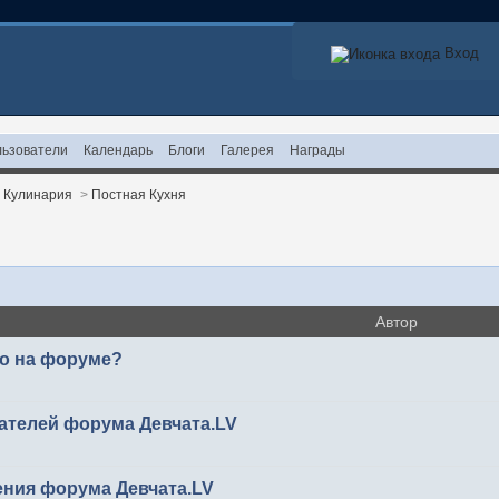
Вход
ьзователи
Календарь
Блоги
Галерея
Награды
>
Кулинария
>
Постная Кухня
Автор
то на форуме?
ателей форума Девчата.LV
ения форума Девчата.LV