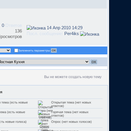
0
Ответов
14 Апр 2010 14:29
136
Посл. сообщение:
Per4iks
росмотров
Запомнить параметры
Вы не можете создать новую тему
я
 тема (есть новые
Открытая тема (нет новых
ответов)
тема (есть новые
Горячая тема (нет новых
ответов)
сть новые голоса)
Опрос (нет новых голосов)