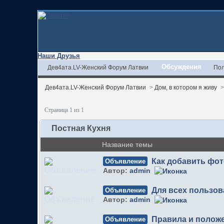
Наши Друзья
Обсуждения
Дев4ата.LV-Женский Форум Латвии
Пол
Дев4ата.LV-Женский Форум Латвии
>
Дом, в котором я живу
Страница 1 из 1
Постная Кухня
Название темы
Как добавить фо
Объявление
Автор:
admin
Для всех пользов
Объявление
Автор:
admin
Правила и полож
Объявление