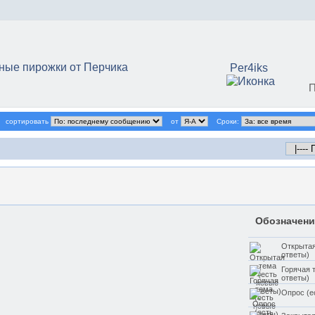
ные пирожки от Перчика
Per4iks
П
сортировать
от
Сроки:
Обозначени
Открытая
ответы)
Горячая 
ответы)
Опрос (е