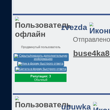
zvezda
Отправлен
Продвинутый пользователь
buse4ka8
Репутация: 3
Обычный
upuwka