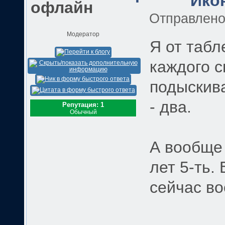
Отправлен
Модератор
Я от табл
каждого с
подыскив
- два.
Репутация: 1
Обычный
А вообще
лет 5-ть.
сейчас в