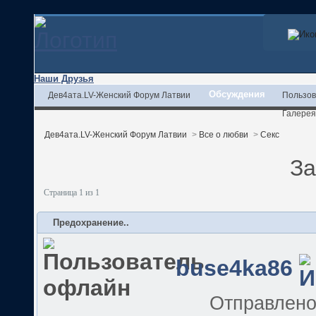
Наши Друзья
Обсуждения
Дев4ата.LV-Женский Форум Латвии
Пользов
Галерея
Дев4ата.LV-Женский Форум Латвии
>
Все о любви
>
Секс
За
Страница 1 из 1
Предохранение..
buse4ka86
Отправлен