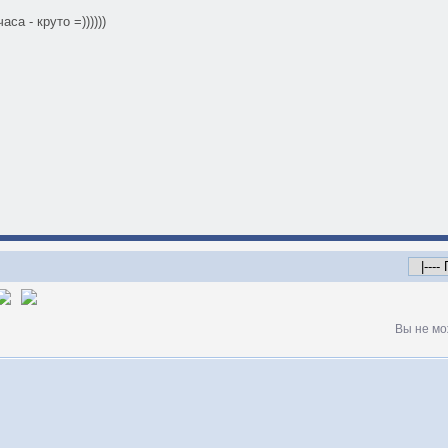
са - круто =))))))
Вы не мо