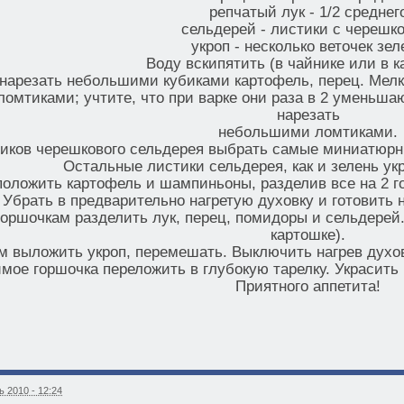
репчатый лук - 1/2 среднег
сельдерей - листики с черешко
укроп - несколько веточек зел
Воду вскипятить (в чайнике или в к
 нарезать небольшими кубиками картофель, перец. Мел
омтиками; учтите, что при варке они раза в 2 уменьша
нарезать
небольшими ломтиками.
иков черешкового сельдерея выбрать самые миниатюрны
Остальные листики сельдерея, как и зелень укр
положить картофель и шампиньоны, разделив все на 2 го
Убрать в предварительно нагретую духовку и готовить н
горшочкам разделить лук, перец, помидоры и сельдерей.
картошке).
м выложить укроп, перемешать. Выключить нагрев духов
мое горшочка переложить в глубокую тарелку. Украсит
Приятного аппетита!
 2010 - 12:24