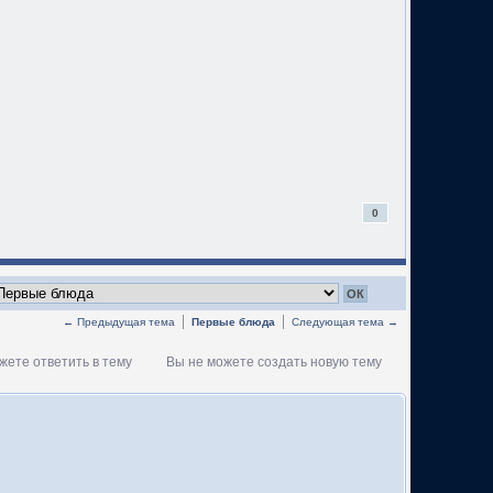
0
← Предыдущая тема
Первые блюда
Следующая тема →
жете ответить в тему
Вы не можете создать новую тему