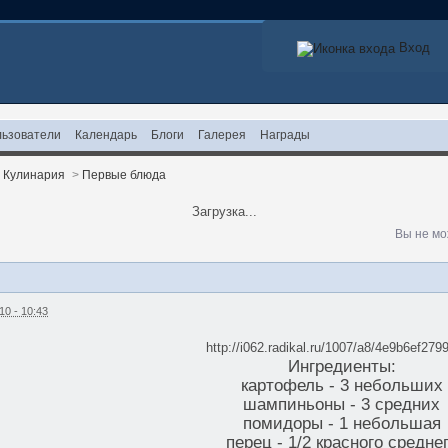
Вход
ьзователи
Календарь
Блоги
Галерея
Награды
>
Кулинария
>
Первые блюда
Загрузка...
Вы не мо
10 - 10:43
http://i062.radikal.ru/1007/a8/4e9b6ef279
Ингредиенты:
картофель - 3 небольших
шампиньоны - 3 средних
помидоры - 1 небольшая
перец - 1/2 красного средне