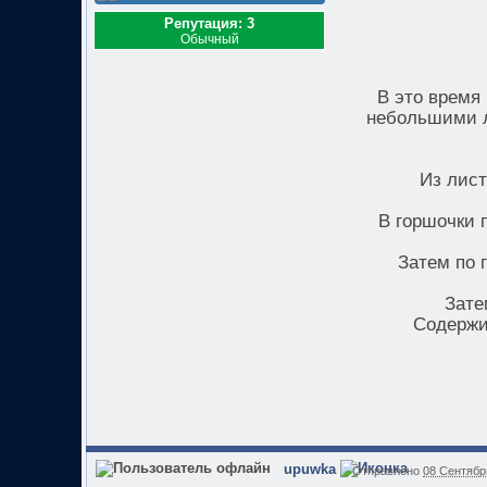
Репутация: 3
Обычный
В это время
небольшими л
Из лист
В горшочки 
Затем по 
Зате
Содержи
upuwka
Отправлено
08 Сентябрь