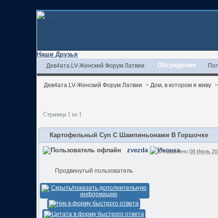
Наши Друзья
Обсуждения
Дев4ата.LV-Женский Форум Латвии
Пол
Дев4ата.LV-Женский Форум Латвии
>
Дом, в котором я живу
Страница 1 из 1
Картофельный Суп С Шампиньонами В Горшочке
zvezda
Отправлено
08 Июль 20
Продвинутый пользователь