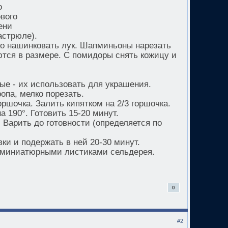
о
вого
ени
астрюле).
ко нашинковать лук. Шапминьоны нарезать
ются в размере. С помидоры снять кожицу и
е - их использовать для украшения.
опа, мелко порезать.
ршочка. Залить кипятком на 2/3 горшочка.
а 190°. Готовить 15-20 минут.
 Варить до готовности (определяется по
ки и подержать в ней 20-30 минут.
ь миниатюрными листиками сельдерея.
0
#2