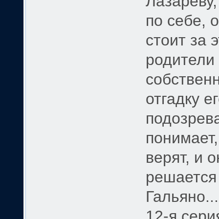
Лазареву,
по себе, 
стоит за
родители 
собственн
отгадку е
подозрева
понимает,
верят, и 
решается
Гальяно...
12-я сери