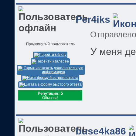
Per4iks
Отправлен
Продвинутый пользователь
У меня де
Репутация: 5
Обычный
buse4ka86