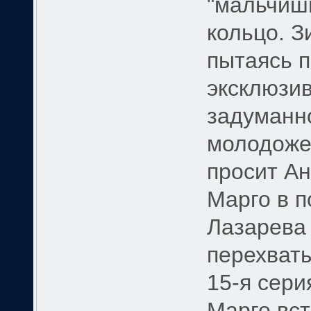
"мальчишн
кольцо. З
пытаясь 
эксклюзи
задуманн
молодожен
просит Ан
Марго в п
Лазарева 
перехваты
15-я сери
Марго вст