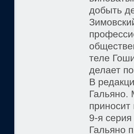
добыть де
Зимовски
професси
обществен
теле Гоши
делает по
В редакц
Гальяно. 
приносит 
9-я серия
Гальяно 