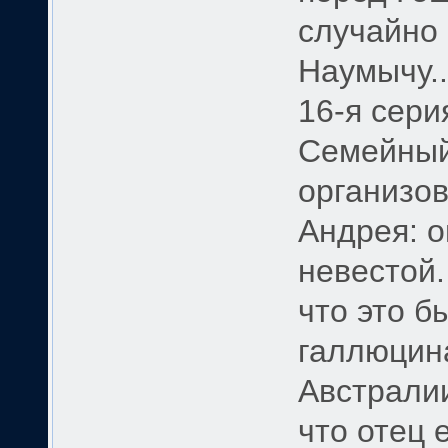
случайно 
Наумычу..
16-я сери
Семейный 
организов
Андрея: о
невестой.
что это б
галлюцина
Австралии
что отец 