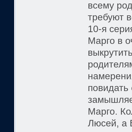
всему ро
требуют в
10-я сери
Марго в о
выкрутит
родителям
намерения
повидать 
замышляет
Марго. Ко
Люсей, а 