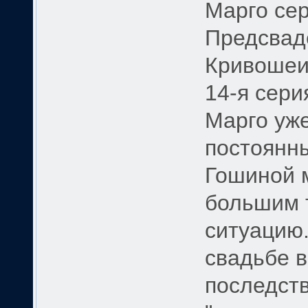
Марго се
Предсвад
Кривошеин
14-я сери
Марго уж
постоянн
Гошиной м
большим 
ситуацию.
свадьбе 
последст