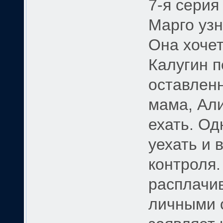
7-я серия
Марго узн
Она хочет
Калугин п
оставлен
мама, Али
ехать. Од
уехать и 
контроля.
расплачи
личными 