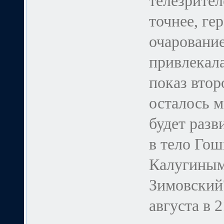
телезрител
точнее, ге
очаровани
привлекала
показ втор
осталось м
будет разв
в тело Гош
Калугиным
Зимовский?
августа в 