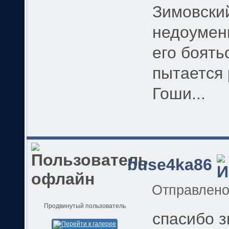
Зимовски
недоумен
его боять
пытается 
Гоши...
buse4ka86
Отправлен
Продвинутый пользователь
спасибо з