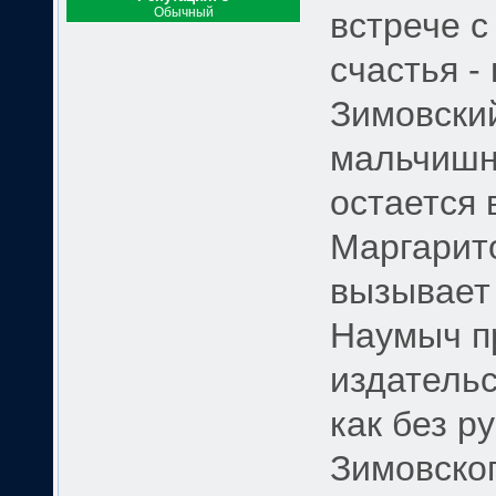
Обычный
встрече с
счастья -
Зимовски
мальчишни
остается 
Маргарит
вызывает 
Наумыч п
издательс
как без р
Зимовског