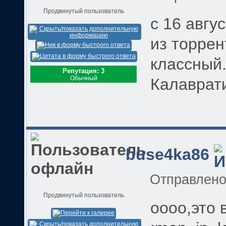
Продвинутый пользователь
c 16 авгу
из торрен
классный.
Репутация: 3
Обычный
Калаврати
buse4ka86
Отправлен
Продвинутый пользователь
оооо,это