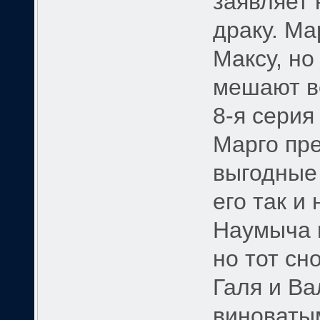
заявляет 
драку. Ма
Максу, но
мешают ве
8-я серия
Марго пре
выгодные 
его так и
Наумыча 
но тот сн
Галя и Ва
виноватым