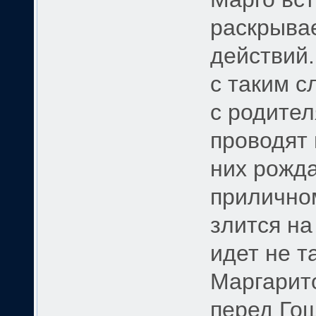
раскрыва
действий.
с таким с
с родите
проводят 
них рожда
прилично
злится на
идет не т
Маргарито
перед Гош