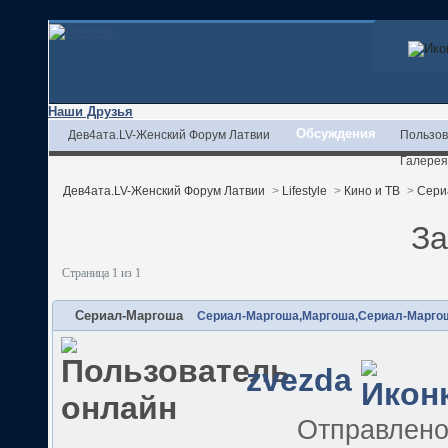
Наши Друзья
Обсуждения
Дев4ата.LV-Женский Форум Латвии
Пользов
Галерея
Дев4ата.LV-Женский Форум Латвии
>
Lifestyle
>
Кино и ТВ
>
Сери
За
Страница 1 из 1
Сериал-Маргоша
Сериал-Маргоша,Маргоша,Сериал-Маргош
zvezda
Отправлен