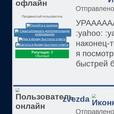
Отправлен
Продвинутый пользователь
УРААААА
:yahoo: :y
наконец-то!!!
я посмотр
Репутация: 3
Обычный
быстрей б
zvezda
Отправлен