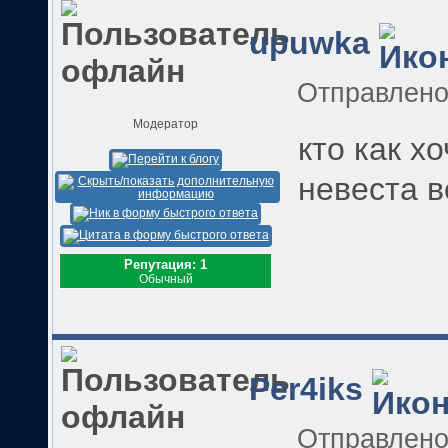
upuwka
Отправлен
Модератор
кто как х
невеста в
Репутация: 1
Обычный
Per4iks
Отправлен