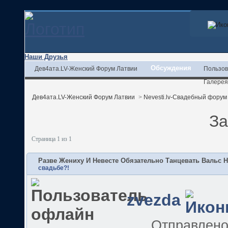
Наши Друзья
Обсуждения
Дев4ата.LV-Женский Форум Латвии
Пользов
Галерея
Дев4ата.LV-Женский Форум Латвии
>
Nevesti.lv-Свадебный форум
За
Страница 1 из 1
Разве Жениху И Невесте Обязательно Танцевать Вальс 
свадьбе?!
zvezda
Отправлен