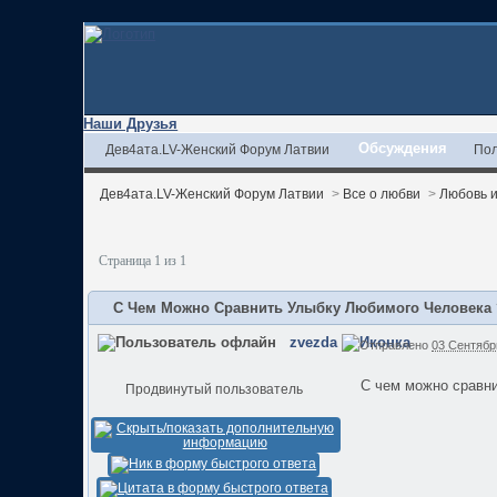
Наши Друзья
Обсуждения
Дев4ата.LV-Женский Форум Латвии
Пол
Дев4ата.LV-Женский Форум Латвии
>
Все о любви
>
Любовь 
Страница 1 из 1
С Чем Можно Сравнить Улыбку Любимого Человека
zvezda
Отправлено
03 Сентябрь
С чем можно сравн
Продвинутый пользователь