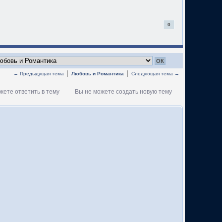
0
← Предыдущая тема
Любовь и Романтика
Следующая тема →
жете ответить в тему
Вы не можете создать новую тему