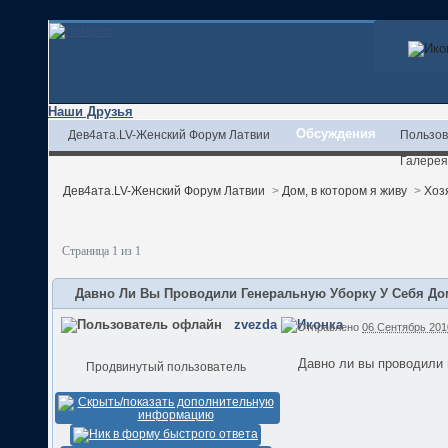
Наши Друзья
Обсуждения
Дев4ата.LV-Женский Форум Латвии
Пользов
Галерея
Дев4ата.LV-Женский Форум Латвии
>
Дом, в котором я живу
>
Хоз
Страница 1 из 1
Давно Ли Вы Проводили Генеральную Уборку У Себя Д
zvezda
Отправлено
06 Сентябрь 2010
Давно ли вы проводили 
Продвинутый пользователь