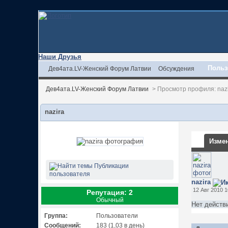
Наши Друзья
Польз
Дев4ата.LV-Женский Форум Латвии
Обсуждения
Дев4ата.LV-Женский Форум Латвии
>
Просмотр профиля: naz
nazira
Измен
Публикации
пользователя
nazira
12 Авг 2010 1
Репутация: 2
Обычный
Нет действ
Группа:
Пользователи
Сообщений:
183 (1,03 в день)