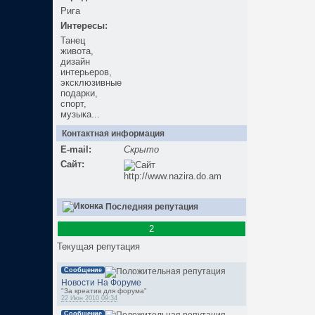
Рига
Интересы:
Танец
живота,
дизайн
интерьеров,
эксклюзивные
подарки,
спорт,
музыка...
Контактная информация
E-mail:
Скрыто
Сайт:
http://www.nazira.do.am
Последняя репутация
2
Текущая репутация
Сообщение
Новости На Форуме
"За креатив для форума"
22 Июн 2010 09:34
Сообщение