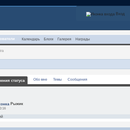
Вход
ователи
Календарь
Блоги
Галерея
Награды
ira
Обо мне
Темы
Сообщения
ения статуса
Рыжик
0:16
ий