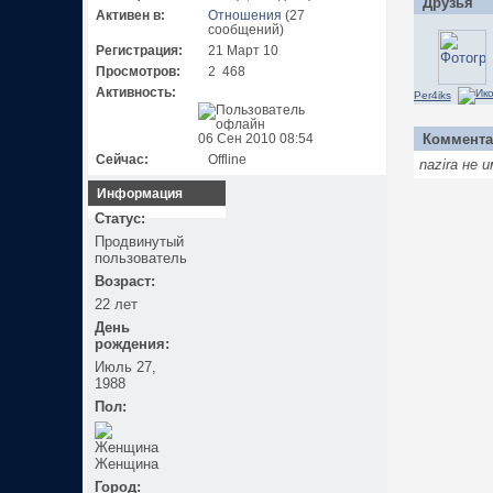
Друзья
Активен в:
Отношения
(27
сообщений)
Регистрация:
21 Март 10
Просмотров:
2 468
Активность:
Per4iks
Коммента
06 Сен 2010 08:54
Сейчас:
Offline
nazira не
Информация
Статус:
Продвинутый
пользователь
Возраст:
22 лет
День
рождения:
Июль 27,
1988
Пол:
Женщина
Город: