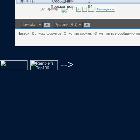
Сообщений:
1
Просмотров:
94
(12 Страниц)
1
2
3
→
Последняя »
Наверх
К списку форумов
Очистить cookies
Отметить все сообщения п
-->