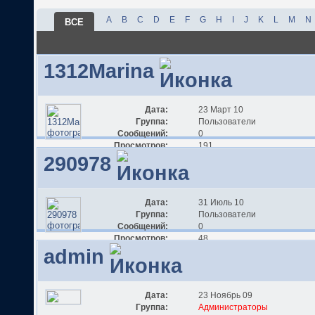
A
B
C
D
E
F
G
H
I
J
K
L
M
N
ВСЕ
1312Marina
Дата:
23 Март 10
Группа:
Пользователи
Сообщений:
0
Просмотров:
191
290978
Дата:
31 Июль 10
Группа:
Пользователи
Сообщений:
0
Просмотров:
48
admin
Дата:
23 Ноябрь 09
Группа:
Администраторы