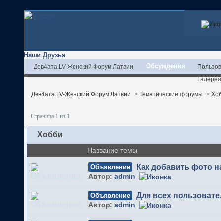
Наши Друзья
Обсуждения
Дев4ата.LV-Женский Форум Латвии
Пользов
Галерея
Дев4ата.LV-Женский Форум Латвии
>
Тематические форумы
>
Хо
Страница 1 из 1
Хобби
Название темы
Как добавить фото 
Объявление
Автор:
admin
Для всех пользовате
Объявление
Автор:
admin