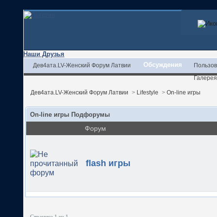
Наши Друзья
Обсуждения
Дев4ата.LV-Женский Форум Латвии
Пользов
Галерея
Дев4ата.LV-Женский Форум Латвии
>
Lifestyle
>
On-line игры
On-line игры Подфорумы
Форум
flash игры