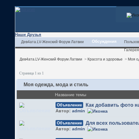
Наши Друзья
Обсуждения
Дев4ата.LV-Женский Форум Латвии
Пользов
Галерея
Дев4ата.LV-Женский Форум Латвии
>
Красота и здоровье
>
Моя о
Страница 1 из 1
Моя одежда, мода и стиль
Название темы
Как добавить фото 
Объявление
Автор:
admin
Для всех пользовате
Объявление
Автор:
admin