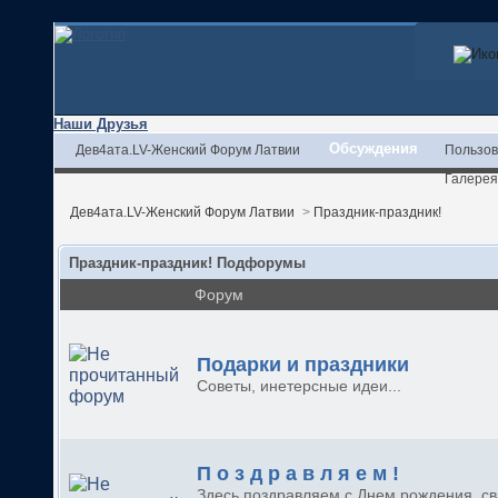
Наши Друзья
Обсуждения
Дев4ата.LV-Женский Форум Латвии
Пользов
Галерея
Дев4ата.LV-Женский Форум Латвии
>
Праздник-праздник!
Праздник-праздник! Подфорумы
Форум
Подарки и праздники
Советы, инетерсные идеи...
П о з д р а в л я е м !
Здесь поздравляем с Днем рождения, с