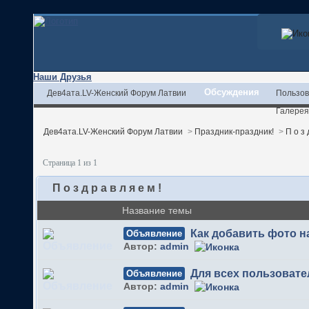
Наши Друзья
Обсуждения
Дев4ата.LV-Женский Форум Латвии
Пользов
Галерея
Дев4ата.LV-Женский Форум Латвии
>
Праздник-праздник!
>
П о з 
Страница 1 из 1
П о з д р а в л я е м !
Название темы
Как добавить фото 
Объявление
Автор:
admin
Для всех пользовате
Объявление
Автор:
admin