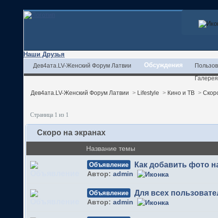
Наши Друзья
Обсуждения
Дев4ата.LV-Женский Форум Латвии
Пользов
Галерея
Дев4ата.LV-Женский Форум Латвии
>
Lifestyle
>
Кино и ТВ
>
Скор
Страница 1 из 1
Скоро на экранах
Название темы
Как добавить фото 
Объявление
Автор:
admin
Для всех пользовате
Объявление
Автор:
admin