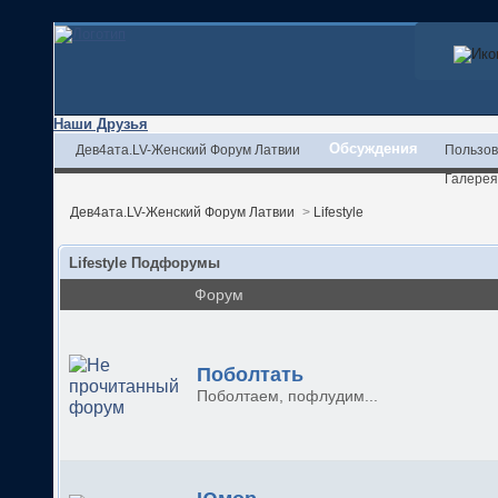
Наши Друзья
Обсуждения
Дев4ата.LV-Женский Форум Латвии
Пользов
Галерея
Дев4ата.LV-Женский Форум Латвии
>
Lifestyle
Lifestyle Подфорумы
Форум
Поболтать
Поболтаем, пофлудим...