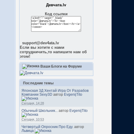
Девчата.lv
Код ссылки
support@dev4ata.lv
Если вы хотите с нами
сотрудничить,то напишите нам об
этом!
Ваши Блоги на Форуме
Последние темы
Японская 3Д Хентай Игра От Разрабов
Компании Sexy3D
автор
EvgenijTito
Сегодня, 14:28
Обычный Школьник...
автор
EvgenijTito
Сегодня, 10:53
Четвертый Опросник Про Еду.
автор
Львица