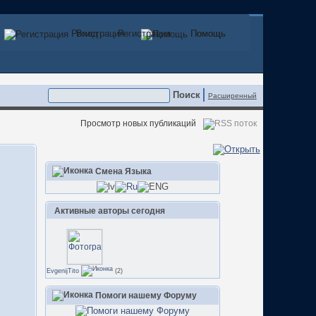
Регистрация
Вход
Регистрация
Помощь
Помощь
Расширенный
Просмотр новых публикаций
Смена Языка
Активные авторы сегодня
EvgenijTito
(2)
Помоги нашему Форуму