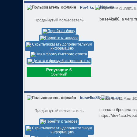
Per4iks
Отправлено
21 Март 201
buse4ka86
, а чего 
Продвинутый пользователь
Репутация: 6
Обычный
buse4ka86
Отправлено
21 Март 201
сначало бросила изз-
Продвинутый пользователь
https://dev4ata.lv/pu