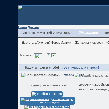
Наши Друзья
Обсуждения
Дев4ата.LV-Женский Форум Латвии
Пол
Дев4ата.LV-Женский Форум Латвии
>
Женщина и карьера
>
(2 Страниц)
1
2
→
Наши успехи в учебе!
где учились или учимся?
zvezda
Отправлено
12 Март 201
девочки какое Высш
Продвинутый пользователь
или может вы ещё 