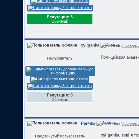
Репутация: 3
Обычный
xyliganka
Отправлено
26 Апрель 2
Полицейская академ
Пользователь
Репутация: 0
Обычный
Per4iks
Отправлено
26 Апрель 2
xyliganka
, вов! я т
Продвинутый пользователь