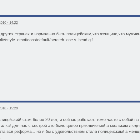
010 - 14:22
о других странах и нормально быть полицейским,что женщине,что мужчин
blic/style_emoticons/default/scratch_one-s_head.gif
010 - 15:29
олицейский! стаж более 20 лет, и сейчас работает. тоже часто с собой н
игалка! для нас с сестрой это было целое приключение! а скольким людя
 эта вся реформа... но я бы с удовольствием стала полицейским! а женщ
.