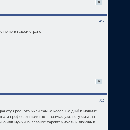
0
#12
е,но не в нашей стране
0
#13
а работу брал- это были самые классные дни! в машине
м эта профессия помогает... сейчас уже нету смысла
ина или мужчина- главное характер иметь и любовь к