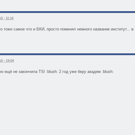
0 - 11:16
то тоже самое что и БКИ, просто поменял немного название институт...
0 - 19:04
о ещё не закончила TSI :blush: 2 год уже беру академ :blush: