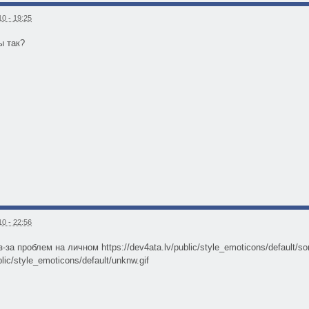
0 - 19:25
ты так?
0 - 22:56
за проблем на личном https://dev4ata.lv/public/style_emoticons/default/sor
blic/style_emoticons/default/unknw.gif