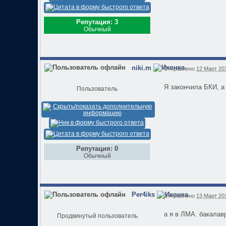
Репутация: 3
Обычный
niki.m
Отправлено
12 Март 201
Я закончила БКИ, а 
Пользователь
Репутация: 0
Обычный
Per4iks
Отправлено
13 Март 201
a я в ЛМА. бакалавр
Продвинутый пользователь