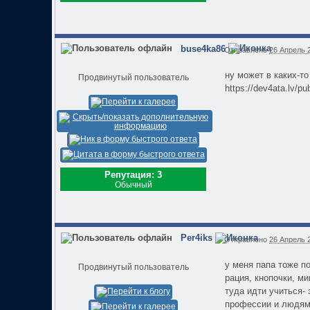
buse4ka86
Отправлено
26 Апрель 2
ну может в каких-т
Продвинутый пользователь
https://dev4ata.lv/pu
Репутация: 3
Обычный
Per4iks
Отправлено
26 Апрель 2
у меня папа тоже п
Продвинутый пользователь
рация, кнопочки, м
туда идти учиться-
профессии и людям