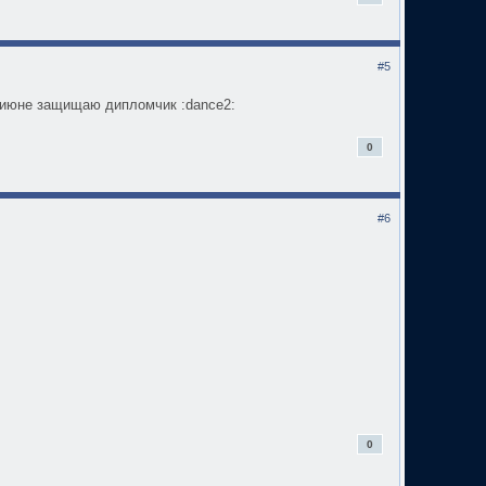
#5
 в июне защищаю дипломчик :dance2:
0
#6
0