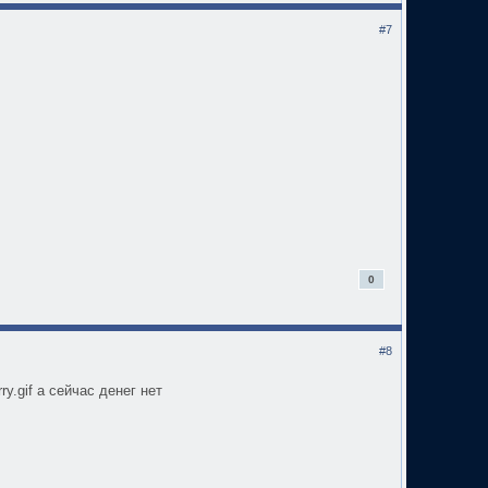
#7
0
#8
ry.gif а сейчас денег нет