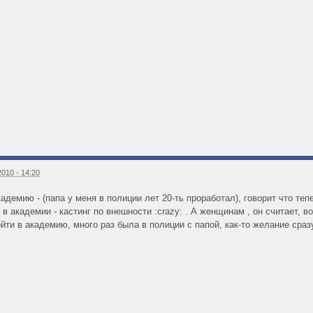
010 - 14:20
адемию - (папа у меня в полиции лет 20-ть проработал), говорит что теп
в академии - кастинг по внешности :crazy: . А женщинам , он считает, 
йти в академию, много раз была в полиции с папой, как-то желание сраз