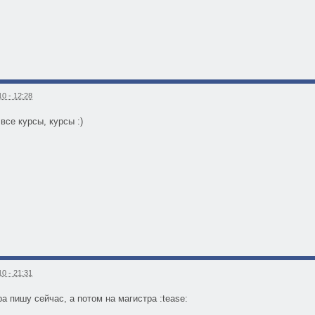
0 - 12:28
все курсы, курсы :)
0 - 21:31
а пишу сейчас, а потом на магистра :tease: