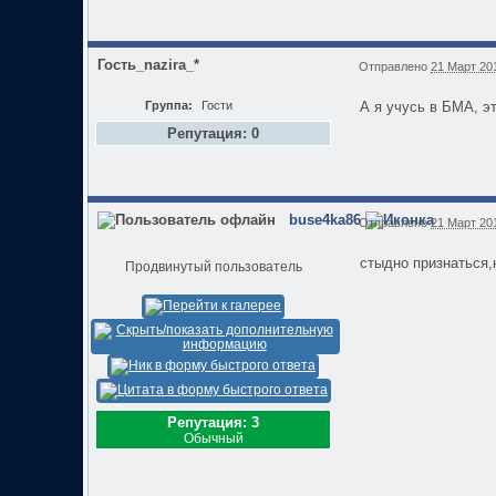
Гость_nazira_*
Отправлено
21 Март 201
Группа:
Гости
А я учусь в БМА, э
Репутация: 0
buse4ka86
Отправлено
21 Март 201
стыдно признаться,н
Продвинутый пользователь
Репутация: 3
Обычный