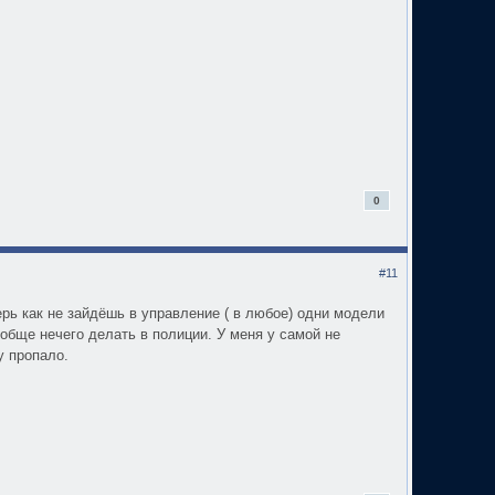
0
#11
ерь как не зайдёшь в управление ( в любое) одни модели
вообще нечего делать в полиции. У меня у самой не
у пропало.