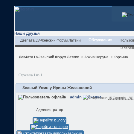
Наши Друзья
Обсуждения
Дев4ата.LV-Женский Форум Латвии
Пользов
Галерея
Дев4ата.LV-Женский Форум Латвии
>
Архив Форума
>
Корзина
Страница 1 из 1
Званый Ужин у Ирины Желанновой
admin
Отправлено
15 Сентябрь 2010
Администратор