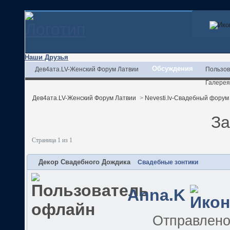
Наши Друзья
Обсуждения
Дев4ата.LV-Женский Форум Латвии
Пользов
Галерея
Дев4ата.LV-Женский Форум Латвии
>
Nevesti.lv-Свадебный форум
За
Страница 1 из 1
Декор Свадебного Дождика
Свадебные зонтики
Anna.K
Отправлен