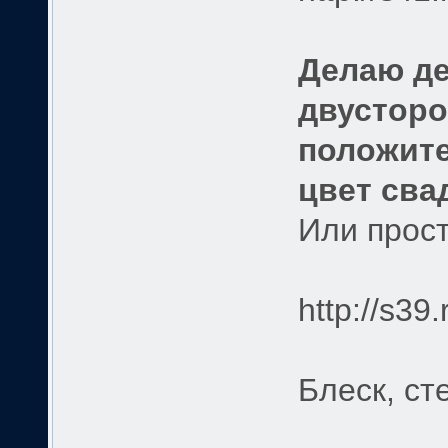
Делаю де
двусторо
положите
цвет сва
Или прост
http://s39
Блеск, ст