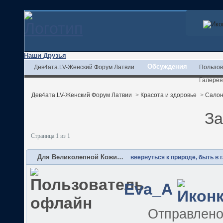
Наши Друзья
Обсуждения
Дев4ата.LV-Женский Форум Латвии
Пользов
Галерея
Дев4ата.LV-Женский Форум Латвии
>
Красота и здоровье
>
Салон
За
Страница 1 из 1
Для Великолепной Кожи…
ввернуться к природе, быть в 
Eva_A
Отправлен