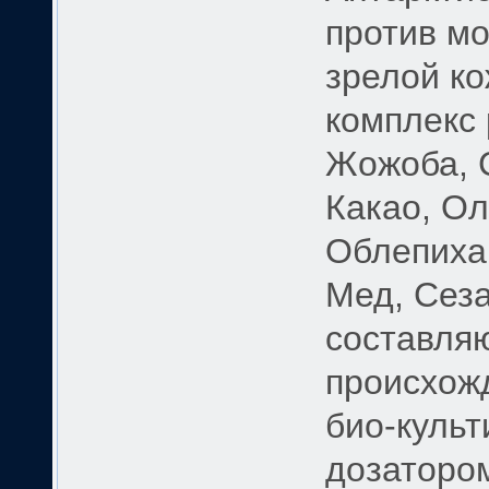
против мо
зрелой ко
комплекс
Жожоба, 
Какао, Ол
Облепиха,
Мед, Сеза
составля
происхож
био-культ
дозаторо