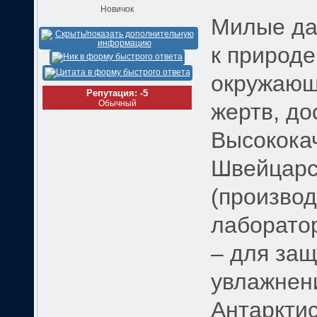
Новичок
Милые дам
к природе
окружающ
Репутация: -5
Обычный
жертв, до
Высокока
Швейцарск
(производ
лаборатор
– для защ
увлажнен
Антаркти