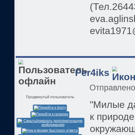
(Тел.2644
eva.aglin
evita1971
Per4iks
Отправлен
Продвинутый пользователь
"Милые да
к природе
окружающе