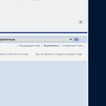
0
← Предыдущая тема
Беременные
Следующая тема →
жете ответить в тему
Вы не можете создать новую тему