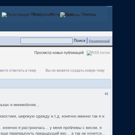
Регистрация
Вход
Регистрация
Помощь
Помощь
Расширенный
Просмотр новых публикаций
жете ответить в тему
Вы не можете создать новую тему
#1
ьках и миниюбочек...
востики, широкую одежду и.т.д. конечно именно так я и
. конечно я растроилась... у меня проблемы с весом, я
и еще перепрыгнуть предыдущий вес... а так не хочется...