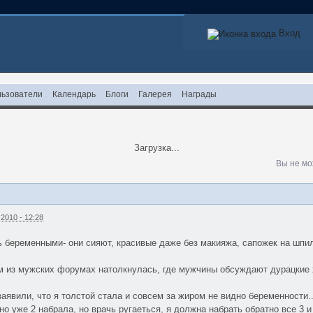
Вход
ьзователи
Календарь
Блоги
Галерея
Награды
Загрузка...
Вы не мо
2010 - 12:28
 беременными- они сияют, красивые даже без макияжа, сапожек на шпил
м из мужских форумах натолкнулась, где мужчины обсуждают дурацкие х
аявили, что я толстой стала и совсем за жиром не видно беременности..
чно уже 2 набрала, но врачь ругаеться, я должна набрать обратно все 3 