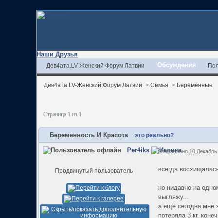
Наши Друзья
Обсуждения
Дев4ата.LV-Женский Форум Латвии
Пол
Дев4ата.LV-Женский Форум Латвии
>
Семья
>
Беременные
Страница 1 из 1
Беременность И Красота
это реально?
Per4iks
Отправлено
10 Декабрь 
всегда восхищалась
Продвинутый пользователь
но нидавно на одно
выгляжу...
а еще сегодня мне з
потеряла 3 кг. коне