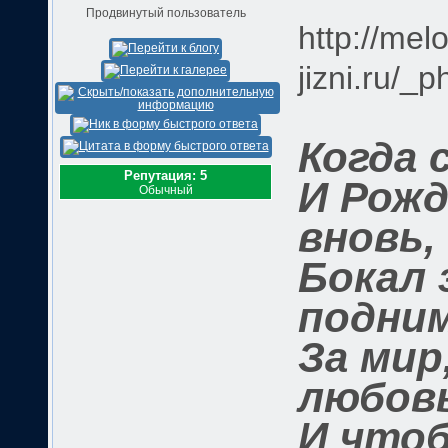
Продвинутый пользователь
http://melo
jizni.ru/_
Когда 
Репутация: 5
И Рож
Обычный
вновь,
Бокал 
подни
За мир,
любов
И чтоб