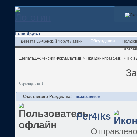
Наши Друзья
Обсуждения
Дев4ата.LV-Женский Форум Латвии
Пользов
Галерея
Дев4ата.LV-Женский Форум Латвии
>
Праздник-праздник!
>
П о з 
За
Страница 1 из 1
Счастливого Рождества!
поздравляем
Per4iks
Отправлен