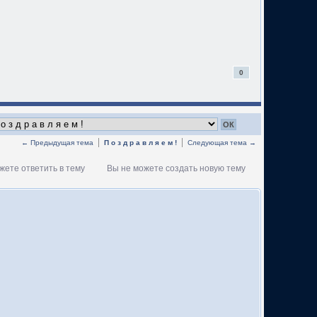
0
← Предыдущая тема
П о з д р а в л я е м !
Следующая тема →
жете ответить в тему
Вы не можете создать новую тему