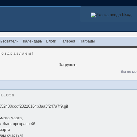
Вход
ьзователи
Календарь
Блоги
Галерея
Награды
 о з д р а в л я е м !
Загрузка...
Вы не мо
1 - 12:18
/8052400ccdf23210164b3aa3f247a7f9.gif
ьмого марта,
 быть прекрасней!
азарта
Вам счастья!