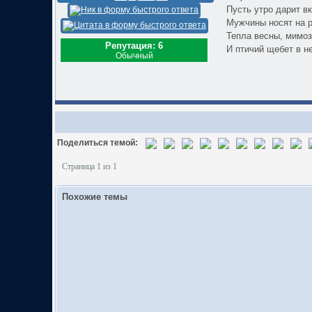
Пусть утро дарит в
Мужчины носят на р
Тепла весны, мимоз
Репутация: 6
И птичий щебет в н
Обычный
Поделиться темой:
Страница 1 из 1
Похожие темы