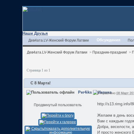
Наши Друзья
Обсуждения
Дев4ата.LV-Женский Форум Латвии
Пол
Дев4ата.LV-Женский Форум Латвии
>
Праздник-праздник!
>
П
Страница 1 из 1
С 8 Марта!
Per4iks
Отправлено
08 Март 201
http://s13.rimg.info
Продвинутый пользователь
Желаем в день вос
Вам с каждым годом
Добра, веселости, 
И просто женского 