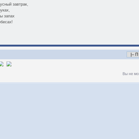
кусный завтрак,
уках,
ы запах
ебесах!
Вы не мо