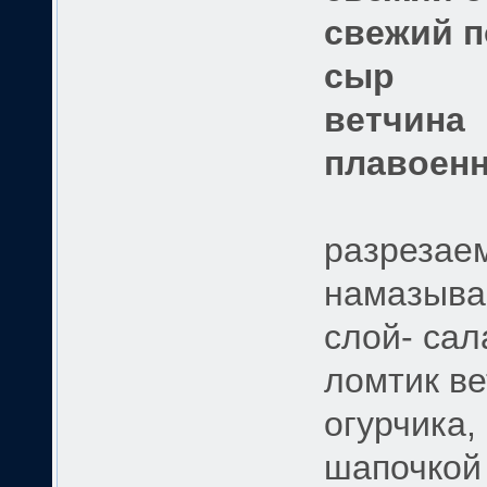
свежий 
сыр
ветчина
плавоен
разрезаем
намазыва
слой- сал
ломтик ве
огурчика,
шапочкой