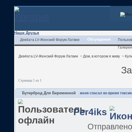
Наши Друзья
Обсуждения
Дев4ата.LV-Женский Форум Латвии
Пользов
Галерея
Дев4ата.LV-Женский Форум Латвии
>
Дом, в котором я живу
>
Кул
За
Страница 1 из 1
Бутерброд Для Беременной
меня спасал во время токсик
Per4iks
Отправлен