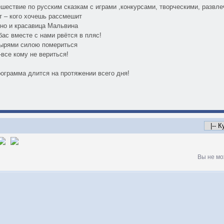
ествие по русским сказкам с играми ,конкурсами, творческими, развл
т – кого хочешь рассмешит
но и красавица Мальвина
ас вместе с нами рвётся в пляс!
ырями силою помериться
-все кому не вериться!
ограмма длится на протяжении всего дня!
Вы не мо