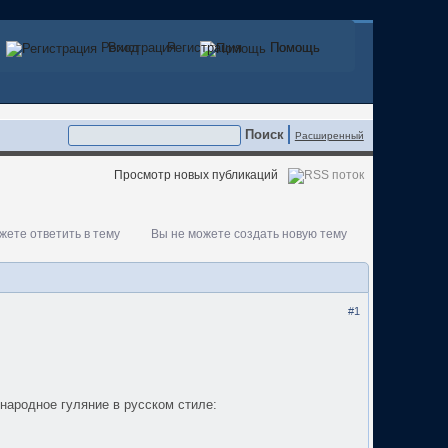
Регистрация
Вход
Регистрация
Помощь
Помощь
Расширенный
Просмотр новых публикаций
жете ответить в тему
Вы не можете создать новую тему
#1
 народное гуляние в русском стиле: