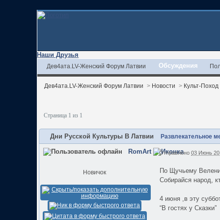
Наши Друзья
Обсуждения
Дев4ата.LV-Женский Форум Латвии
Пол
Дев4ата.LV-Женский Форум Латвии
>
Новости
>
Культ-Поход
Страница 1 из 1
Дни Русской Культуры В Латвии
Развлекательное м
RomArt
Отправлено
03 Июнь 201
По Щучьему Велени
Новичок
Собирайся народ, к
4 июня ,в эту суббо
“В гостях у Cказки”