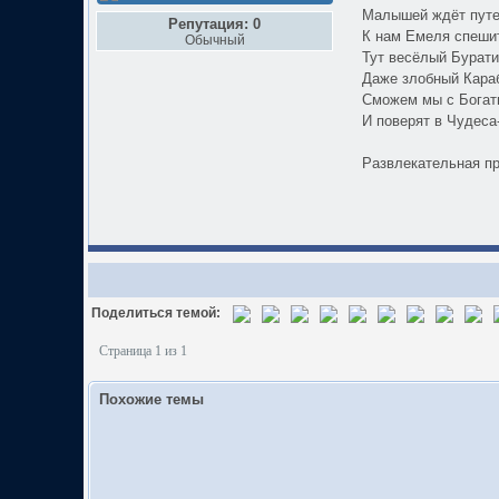
Малышей ждёт путеш
Репутация: 0
К нам Емеля спеши
Обычный
Тут весёлый Бурати
Даже злобный Караб
Сможем мы с Богат
И поверят в Чудеса
Развлекательная пр
Поделиться темой:
Страница 1 из 1
Похожие темы