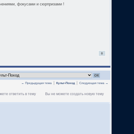
ечениями, фокусами и сюрпризами !
0
← Предыдущая тема
Культ-Поход
Следующая тема →
жете ответить в тему
Вы не можете создать новую тему