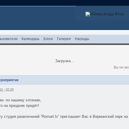
Вход
ьзователи
Календарь
Блоги
Галерея
Награды
Загрузка...
Вы не мо
ероприятие
1 - 02:29
ю- по нашему хотению,
то на праздник придёт!
ту студия развлечений “Romart.lv” приглашает Вас в Верманский парк на