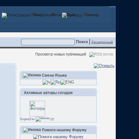
Регистрация
Вход
Регистрация
Помощь
Помощь
Расширенный
Просмотр новых публикаций
Смена Языка
Активные авторы сегодня
EvgenijTito
(2)
Помоги нашему Форуму