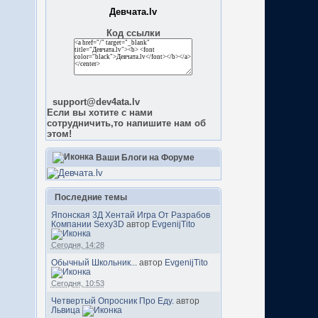
Девчата.lv
Код ссылки
support@dev4ata.lv
Если вы хотите с нами
сотрудничить,то напишите нам об
этом!
Ваши Блоги на Форуме
Последние темы
Японская 3Д Хентай Игра От Разрабов
Компании Sexy3D
автор
EvgenijTito
Сегодня, 14:28
Обычный Школьник...
автор
EvgenijTito
Сегодня, 10:53
Четвертый Опросник Про Еду.
автор
Львица