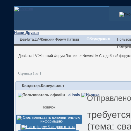
Наши Друзья
Обсуждения
Дев4ата.LV-Женский Форум Латвии
Пользов
Галерея
Дев4ата.LV-Женский Форум Латвии
>
Nevesti.lv-Свадебный форум
Страница 1 из 1
Кондитер-Консультант
alisalv
Отправлен
Новичок
требуется
(тема: св