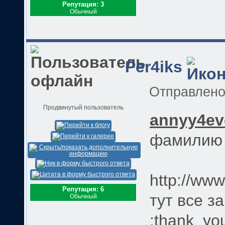
Репутация: 3
Обычный
Per4iks
Отправлен
Продвинутый пользователь
annyy4ev
фамилию м
http://www
Репутация: 6
тут все з
Обычный
:thank_yo