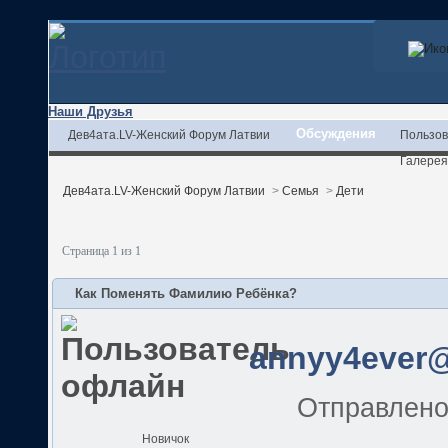
Наши Друзья
Обсуждения
Дев4ата.LV-Женский Форум Латвии
Пользов
Галерея
Дев4ата.LV-Женский Форум Латвии
>
Семья
>
Дети
Страница 1 из 1
Как Поменять Фамилию Ребёнка?
annyy4ever@
Отправлен
Новичок