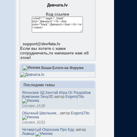
Девчата.lv
Код ссылки
support@dev4ata.lv
Если вы хотите с нами
сотрудничить,то напишите нам об
этом!
Ваши Блоги на Форуме
Последние темы
Японская 3Д Хентай Игра От Разрабов
Компании Sexy3D
автор
EvgenijTito
Сегодня, 14:28
Обычный Школьник...
автор
EvgenijTito
Сегодня, 10:53
Четвертый Опросник Про Еду.
автор
Львица