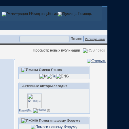
Регистрация
Вход
Регистрация
Помощь
Помощь
Расширенный
Просмотр новых публикаций
Смена Языка
Активные авторы сегодня
EvgenijTito
(2)
Помоги нашему Форуму