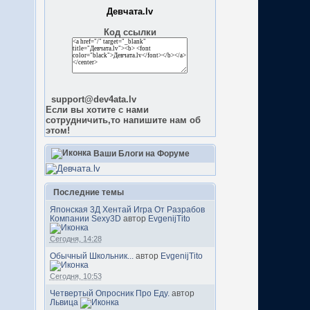
Девчата.lv
Код ссылки
support@dev4ata.lv
Если вы хотите с нами
сотрудничить,то напишите нам об
этом!
Ваши Блоги на Форуме
Последние темы
Японская 3Д Хентай Игра От Разрабов
Компании Sexy3D
автор
EvgenijTito
Сегодня, 14:28
Обычный Школьник...
автор
EvgenijTito
Сегодня, 10:53
Четвертый Опросник Про Еду.
автор
Львица