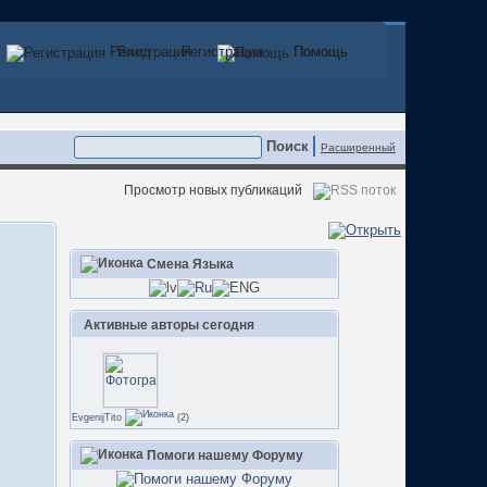
Регистрация
Вход
Регистрация
Помощь
Помощь
Расширенный
Просмотр новых публикаций
Смена Языка
Активные авторы сегодня
EvgenijTito
(2)
Помоги нашему Форуму