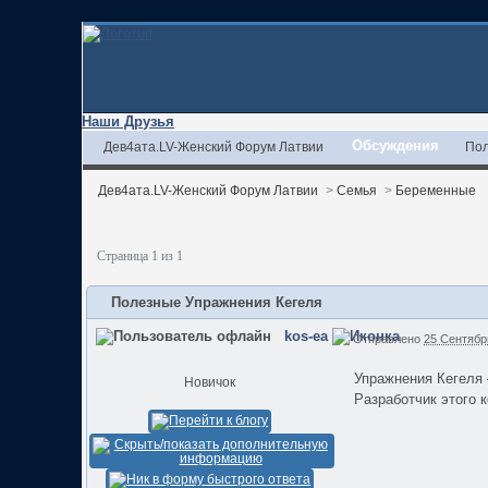
Наши Друзья
Обсуждения
Дев4ата.LV-Женский Форум Латвии
Пол
Дев4ата.LV-Женский Форум Латвии
>
Семья
>
Беременные
Страница 1 из 1
Полезные Упражнения Кегеля
kos-ea
Отправлено
25 Сентябрь
Упражнения Кегеля
Новичок
Разработчик этого 