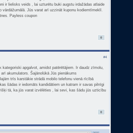
r lielisks veids , lai uzturētu buki augstu irdažādas atlaide
ar to vārdāžurnālā. Jūs varat arī uzzināt kuponu kodiemtīmeklī.
vietnes. Payless coupon
0
#4
āk kategoriski apgalvot, amidst patērētājiem. Ir daudz zīmolu,
un arī akumulators. Šajānolūkā Jūs pienākums
ilajām trīs karstākie strādā mobilo telefonu vienā rīcībā
ākas šādas ir iedomāts kandidātiem un katram ir savas pilnīgi
i tā, ka jūs varat izvēlēties , lai sevi, kas šādu jūs uzticību
0