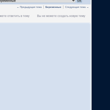
← Предыдущая тема
Беременные
Следующая тема →
жете ответить в тему
Вы не можете создать новую тему