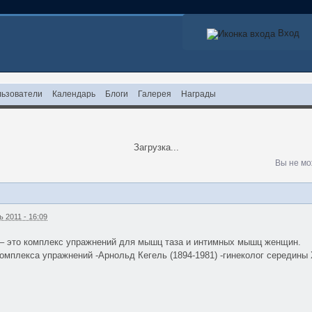
Вход
ьзователи
Календарь
Блоги
Галерея
Награды
Загрузка...
Вы не мо
 2011 - 16:09
 – это комплекс упражнений для мышц таза и интимных мышц женщин.
комплекса упражнений -Арнольд Кегель (1894-1981) -гинеколог середины