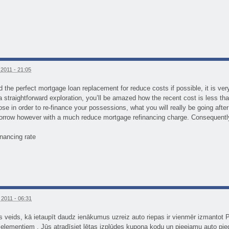
2011 - 21:05
ind the perfect mortgage loan replacement for reduce costs if possible, it is ve
 a straightforward exploration, you’ll be amazed how the recent cost is less th
se in order to re-finance your possessions, what you will really be going after i
orrow however with a much reduce mortgage refinancing charge. Consequently,
inancing rate
2011 - 06:31
sks veids, kā ietaupīt daudz ienākumus uzreiz auto riepas ir vienmēr izmantot
elementiem . Jūs atradīsiet lētas izplūdes kupona kodu un pieejamu auto pie