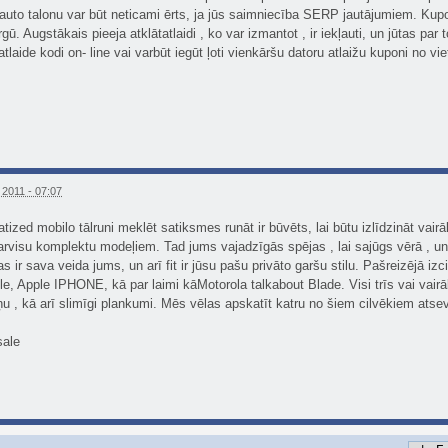
o talonu var būt neticami ērts, ja jūs saimniecība SERP jautājumiem. Kuponi i
irgū. Augstākais pieeja atklātatlaidi , ko var izmantot , ir iekļauti, un jūtas p
atlaide kodi on- line vai varbūt iegūt ļoti vienkāršu datoru atlaižu kuponi no 
2011 - 07:07
atized mobilo tālruni meklēt satiksmes runāt ir būvēts, lai būtu izlīdzināt vair
 arvisu komplektu modeļiem. Tad jums vajadzīgās spējas , lai sajūgs vērā , 
s ir sava veida jums, un arī fit ir jūsu pašu privāto garšu stilu. Pašreizējā izc
e, Apple IPHONE, kā par laimi kāMotorola talkabout Blade. Visi trīs vai vair
 , kā arī slimīgi plankumi. Mēs vēlas apskatīt katru no šiem cilvēkiem atsevišķ
sale