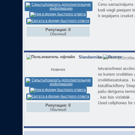
Cenu samazinājums aut
kodi viegli pieejami t
Ir iespējams izsekot 
Репутация: 0
Обычный
Slandannike
Отправлено
15 Октябрь 
Ietvarosfinest acclim
Новичок
no kuriem izvēlēties
izvēlētiesatskaņa , ka
būtuBlackBerry Stiepl
pašu derīguma termiņu
, kas būs vislabāk .
Used cellphones for 
Репутация: 0
Обычный