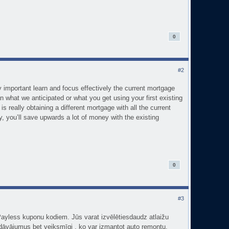
0
#2
ry important learn and focus effectively the current mortgage
an what we anticipated or what you get using your first existing
s really obtaining a different mortgage with all the current
 you’ll save upwards a lot of money with the existing
0
#3
 Payless kuponu kodiem. Jūs varat izvēlētiesdaudz atlaižu
dāvājumus bet veiksmīgi , ko var izmantot auto remontu.