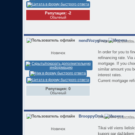
Репутация: -2
Обычный
nendVozyglozy
Отправлено
11 Октябрь 
In order for you to f
Новичок
refinancing rate. Via
mortgage. If you choo
similar amount you b
interest rates.
Current mortgage ref
Репутация: 0
Обычный
BrooppyOrek
Отправлено
14 Октябрь 
Tikai vēl viens lieli
Новичок
kuponi par dažādiem 