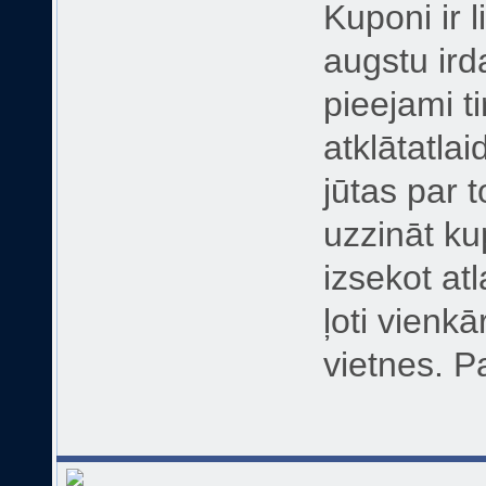
Kuponi ir l
augstu ird
pieejami t
atklātatlai
jūtas par 
uzzināt ku
izsekot atl
ļoti vienk
vietnes. 