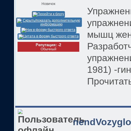
Новичок
Упражнени
упражнен
мышц же
Разработч
Репутация: -2
Обычный
упражнени
1981) -ги
Прочитать
nendVozyglo