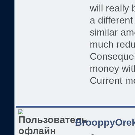
will really
a differen
similar a
much redu
Consequent
money with
Current mo
BrooppyOre