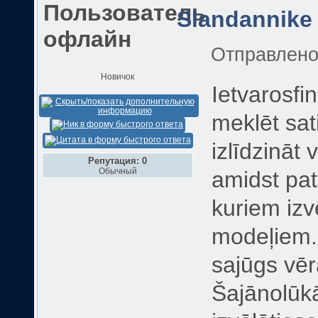
Slandannike
Отправлен
Новичок
Ietvarosfi
meklēt sat
izlīdzināt 
Репутация: 0
Обычный
amidst pat
kuriem izv
modeļiem. 
sajūgs vēr
Šajānolūk