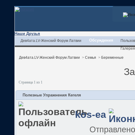
Наши Друзья
Обсуждения
Дев4ата.LV-Женский Форум Латвии
Пользов
Галерея
Дев4ата.LV-Женский Форум Латвии
>
Семья
>
Беременные
За
Страница 1 из 1
Полезные Упражнения Кегеля
kos-ea
Отправлен