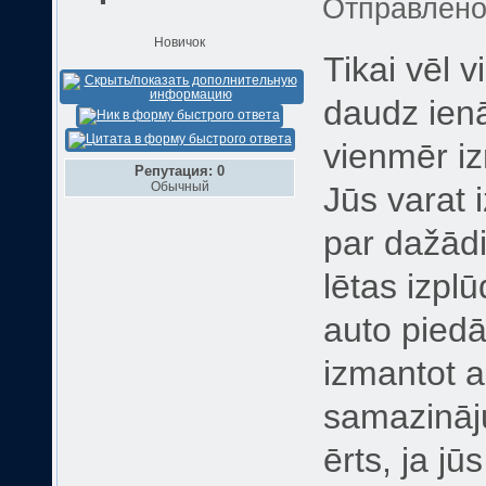
Отправлен
Новичок
Tikai vēl v
daudz ienā
vienmēr i
Репутация: 0
Обычный
Jūs varat 
par dažādi
lētas izp
auto piedā
izmantot 
samazināju
ērts, ja j