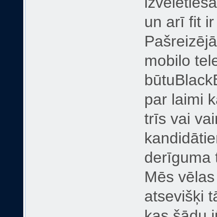
izvēlēties
un arī fit 
Pašreizējā
mobilo tel
būtuBlack
par laimi 
trīs vai v
kandidātie
derīguma t
Mēs vēlas 
atsevišķi t
kas šādu j