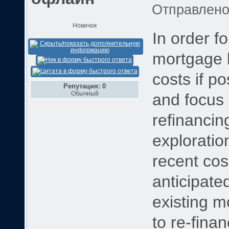
Отправлен
Новичок
In order fo
mortgage 
costs if po
Репутация: 0
Обычный
and focus 
refinancin
exploratio
recent cos
anticipate
existing m
to re-fina