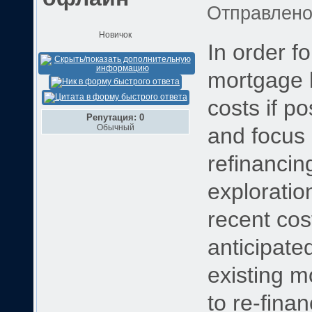
Отправлен
Новичок
In order fo
mortgage 
costs if po
Репутация: 0
Обычный
and focus 
refinancin
exploratio
recent cos
anticipate
existing m
to re-fina