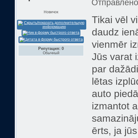
Отправлен
Новичок
Tikai vēl v
daudz ienā
vienmēr i
Репутация: 0
Обычный
Jūs varat 
par dažādi
lētas izp
auto piedā
izmantot 
samazināju
ērts, ja j