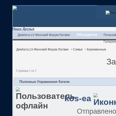
Наши Друзья
Обсуждения
Дев4ата.LV-Женский Форум Латвии
Пользов
Галерея
Дев4ата.LV-Женский Форум Латвии
>
Семья
>
Беременные
За
Страница 1 из 1
Полезные Упражнения Кегеля
kos-ea
Отправлен