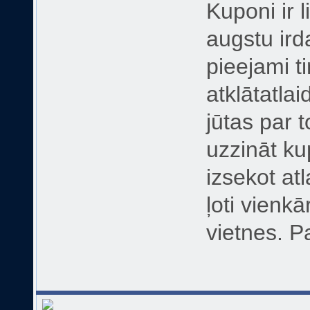
Kuponi ir l
augstu ird
pieejami t
atklātatlai
jūtas par 
uzzināt ku
izsekot atl
ļoti vienk
vietnes. 