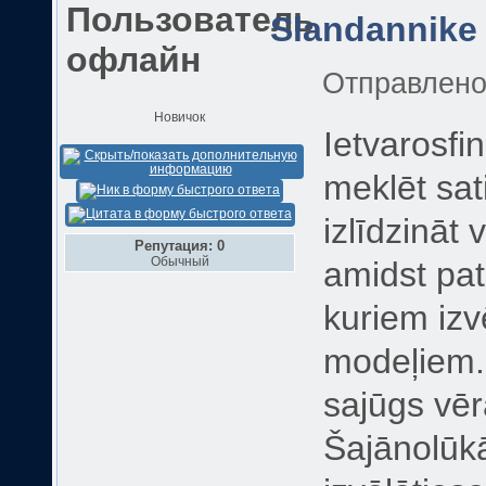
Slandannike
Отправлен
Новичок
Ietvarosfi
meklēt sat
izlīdzināt 
Репутация: 0
Обычный
amidst pat
kuriem izv
modeļiem. 
sajūgs vēr
Šajānolūk