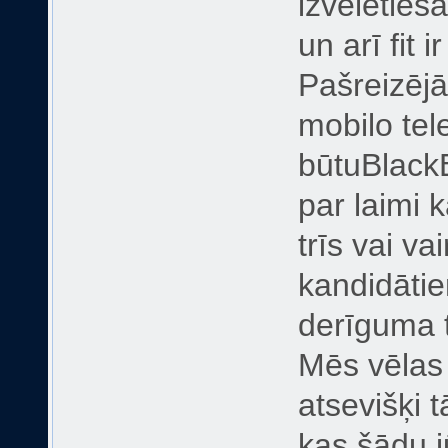
izvēlēties
un arī fit 
Pašreizējā
mobilo tel
būtuBlack
par laimi 
trīs vai v
kandidātie
derīguma t
Mēs vēlas 
atsevišķi t
kas šādu j