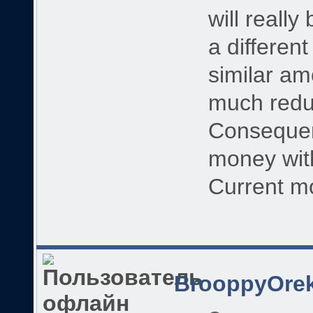
will really
a differen
similar a
much redu
Consequent
money with
Current mo
BrooppyOre