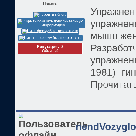
Новичок
Упражнени
упражнен
мышц же
Разработч
Репутация: -2
Обычный
упражнени
1981) -ги
Прочитать
nendVozyglo